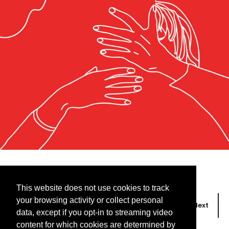
This website does not use cookies to track
your browsing activity or collect personal
Prev
Next
data, except if you opt-in to streaming video
content for which cookies are determined by