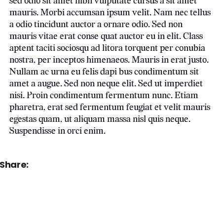
sed odio sit amet nibh vulputate cursus a sit amet
mauris. Morbi accumsan ipsum velit. Nam nec tellus
a odio tincidunt auctor a ornare odio. Sed non
mauris vitae erat conse quat auctor eu in elit. Class
aptent taciti sociosqu ad litora torquent per conubia
nostra, per inceptos himenaeos. Mauris in erat justo.
Nullam ac urna eu felis dapi bus condimentum sit
amet a augue. Sed non neque elit. Sed ut imperdiet
nisi. Proin condimentum fermentum nunc. Etiam
pharetra, erat sed fermentum feugiat et velit mauris
egestas quam, ut aliquam massa nisl quis neque.
Suspendisse in orci enim.
Share: