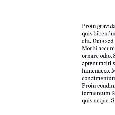
Proin gravida
quis bibendum
elit. Duis se
Morbi accumsa
ornare odio. 
aptent taciti
himenaeos. Ma
condimentum s
Proin condim
fermentum feu
quis neque. S