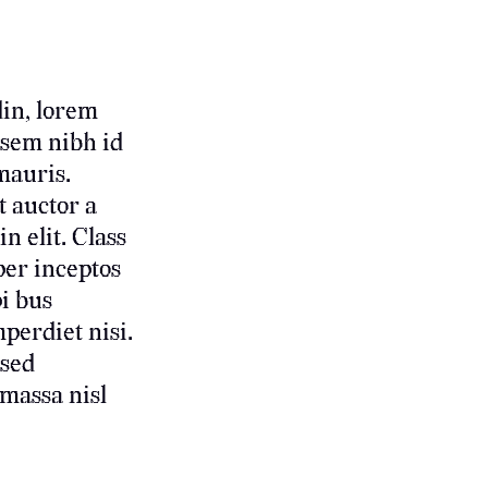
din, lorem
 sem nibh id
mauris.
t auctor a
n elit. Class
per inceptos
i bus
perdiet nisi.
sed
massa nisl