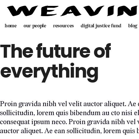
home
our people
resources
digital justice fund
blog
team
decolonising blueprint
The future of
partners
videogame
everything
programme
digital policing toolkit
Proin gravida nibh vel velit auctor aliquet. Ae
sollicitudin, lorem quis bibendum au cto nisi el
consequat ipsum neco. Proin gravida nibh vel v
auctor aliquet. Ae ean sollicitudin, lorem quis 