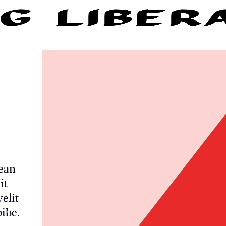
 ean
it
elit
bibe.